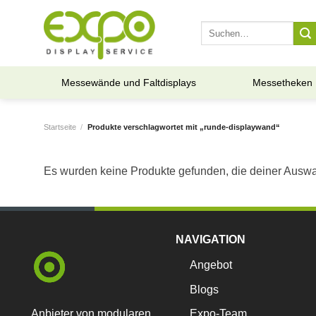
Skip
to
Suche
nach:
content
Messewände und Faltdisplays
Messetheken
Startseite
/
Produkte verschlagwortet mit „runde-displaywand“
Es wurden keine Produkte gefunden, die deiner Auswa
NAVIGATION
Angebot
Blogs
Anbieter von modularen
Expo-Team