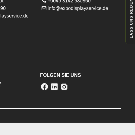
ot
+0049 8142 580860
LASS UNS REDEN
290
info@expodisplayservice.de
layservice.de
FOLGEN SIE UNS