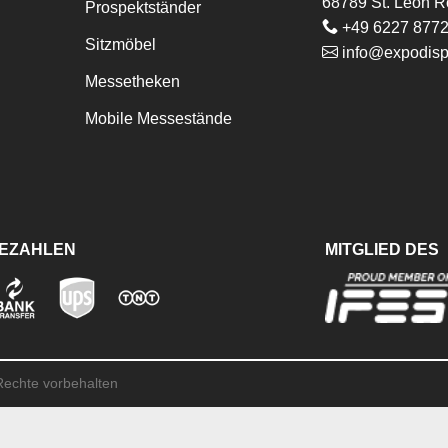
68789 St. Leon R
Prospektständer
+49 6227 877
Sitzmöbel
info@expodisp
Messetheken
Mobile Messestände
BEZAHLEN
MITGLIED DES
 Rechte vorbehalten