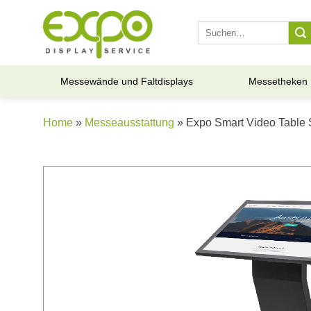
Skip
to
Suche
nach:
content
Messewände und Faltdisplays
Messetheken
Home
»
Messeausstattung
» Expo Smart Video Table 