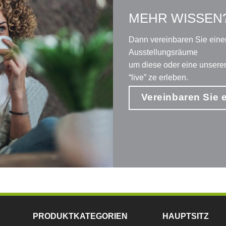
MEHR WISSEN
Dann vereinbaren Sie eine
Ausstellungsräume
um diese oder eine unser
“live” ze erleben.
Vereinbaren Sie 
PRODUKTKATEGORIEN
HAUPTSITZ