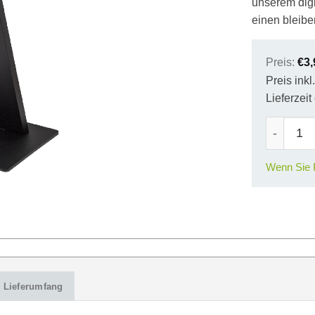
unserem digi
einen bleibe
Preis:
€
3,
Preis ink
Lieferzei
Expo Sma
Wenn Sie F
Lieferumfang