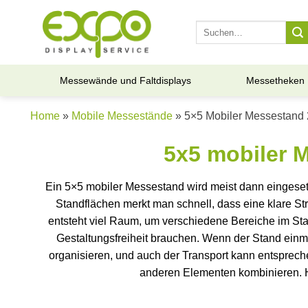
Skip
to
Suche
nach:
content
Messewände und Faltdisplays
Messetheken
Home
»
Mobile Messestände
» 5×5 Mobiler Messestand
5x5 mobiler 
Ein 5×5 mobiler Messestand wird meist dann eingesetz
Standflächen merkt man schnell, dass eine klare Stru
entsteht viel Raum, um verschiedene Bereiche im Sta
Gestaltungsfreiheit brauchen. Wenn der Stand einma
organisieren, und auch der Transport kann entsprech
anderen Elementen kombinieren. 