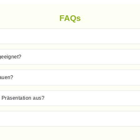
FAQs
geeignet?
bauen?
e Präsentation aus?