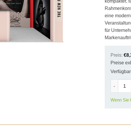
kompakter, f
Rahmenkonstr
eine modern
Veranstaltun
für Unterneh
Markenauftri
Preis:
€
8,
Preise ex
Verfügbark
4x3m Exp
Wenn Sie F