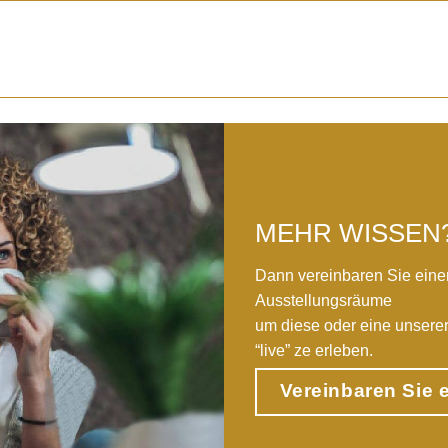
MEHR WISSEN
Dann vereinbaren Sie eine
Ausstellungsräume
um diese oder eine unser
“live” ze erleben.
Vereinbaren Sie 