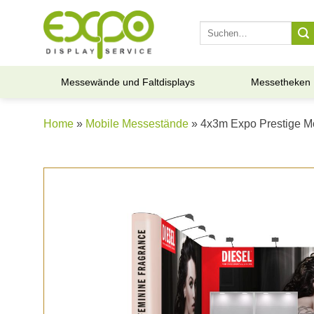
Skip
to
Suche
nach:
content
Messewände und Faltdisplays
Messetheken
Home
»
Mobile Messestände
» 4x3m Expo Prestige M