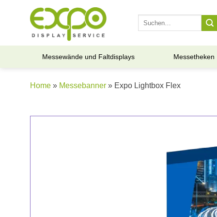
Skip
to
Suche
nach:
content
Messewände und Faltdisplays
Messetheken
Home
»
Messebanner
» Expo Lightbox Flex