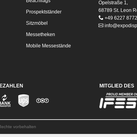
Beachflags
Opelstraße 1,
68789 St. Leon R
Prospektständer
+49 6227 877
Sitzmöbel
info@expodisp
Messetheken
Mobile Messestände
BEZAHLEN
MITGLIED DES
 Rechte vorbehalten