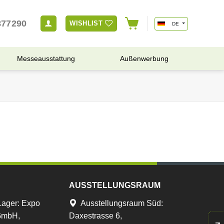
877290
WISHLIST
DE
Messeausstattung
Außenwerbung
AUSSTELLUNGSRAUM
Lager
:
Expo
Ausstellungsraum Süd:
 GmbH,
Daxestrasse 6,