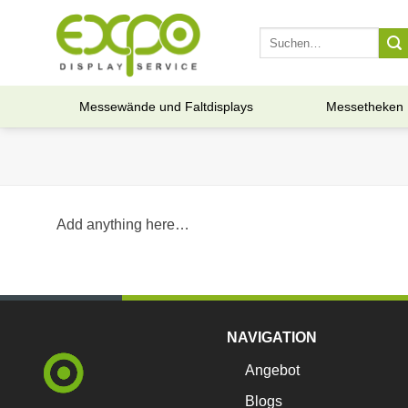
Skip
to
Suche
nach:
content
Messewände und Faltdisplays
Messetheken
Add anything here…
NAVIGATION
Angebot
Blogs