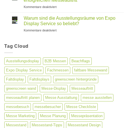
erfolgreichen Messeauftritt
maximale
für
Kommentare deaktiviert
Markensichtbarkeit
Messestand
Design:
Warum sind die Ausstellungsräume von Expo
7
Display Service so beliebt?
Tipps
für
Kommentare deaktiviert
für
Warum
einen
sind
erfolgreichen
die
Tag Cloud
Messeauftritt
Ausstellungsräume
von
Expo
Ausstellungsdisplay
B2B Messen
Beachflags
Display
Service
Expo Display Service
Fachmessen
faltbare Messewand
so
beliebt?
Faltdisplay
Faltdisplays
greenscreen hintergründe
greenscreen wand
Messe-Display
Messeauftritt
messeauftritt planen
Messe Ausstattung
messe ausstellen
messebesuch
messebesucher
Messe Checkliste
Messe Marketing
Messe Planung
Messepräsentation
Messestand
Messestand-Tipps
Messestand Design