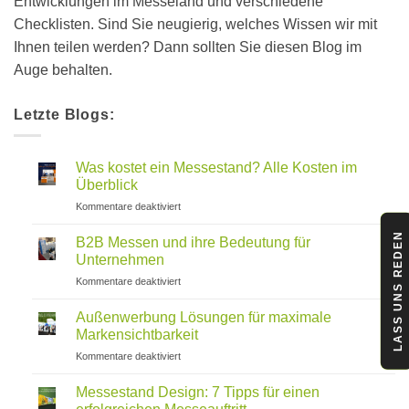
Entwicklungen im Messeland und verschiedene
Checklisten. Sind Sie neugierig, welches Wissen wir mit
Ihnen teilen werden? Dann sollten Sie diesen Blog im
Auge behalten.
Letzte Blogs:
Was kostet ein Messestand? Alle Kosten im
Überblick
für
Kommentare deaktiviert
Was
LASS UNS REDEN
kostet
B2B Messen und ihre Bedeutung für
ein
Unternehmen
Messestand?
für
Kommentare deaktiviert
Alle
B2B
Kosten
Messen
im
Außenwerbung Lösungen für maximale
und
Überblick
Markensichtbarkeit
ihre
für
Kommentare deaktiviert
Bedeutung
Außenwerbung
für
Lösungen
Unternehmen
Messestand Design: 7 Tipps für einen
für