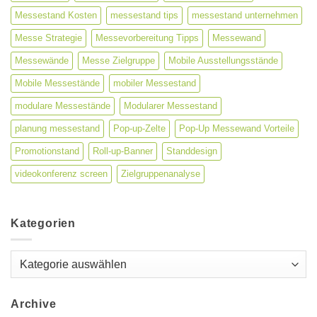
Messestand Kosten
messestand tips
messestand unternehmen
Messe Strategie
Messevorbereitung Tipps
Messewand
Messewände
Messe Zielgruppe
Mobile Ausstellungsstände
Mobile Messestände
mobiler Messestand
modulare Messestände
Modularer Messestand
planung messestand
Pop-up-Zelte
Pop-Up Messewand Vorteile
Promotionstand
Roll-up-Banner
Standdesign
videokonferenz screen
Zielgruppenanalyse
Kategorien
Kategorien
Archive