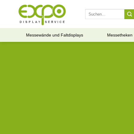
Skip
to
Suche
nach:
content
Messewände und Faltdisplays
Messetheken