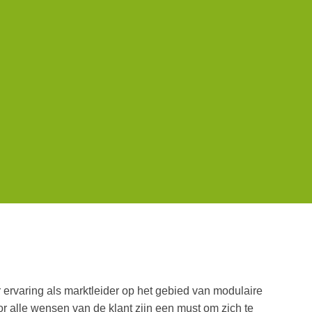
ervaring als marktleider op het gebied van modulaire
 alle wensen van de klant zijn een must om zich te