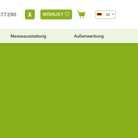
877290
WISHLIST
DE
Messeausstattung
Außenwerbung