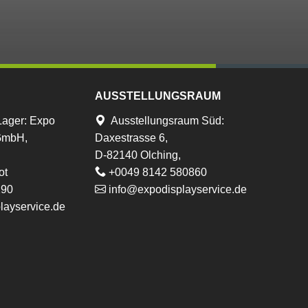
AUSSTELLUNGSRAUM
Lager
:
Expo
Ausstellungsraum Süd:
 GmbH,
Daxestrasse 6,
D-82140 Olching,
ot
+0049 8142 580860
290
info@expodisplayservice.de
layservice.de