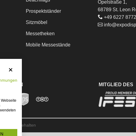
Opelstraße 1,
68789 St. Leon R
Prospektständer
+49 6227 877
Sitzmöbel
info@expodisp
Messetheken
Mobile Messestände
immungen
BEZAHLEN
MITGLIED DES
e Webseite
s
erwendeten
 Rechte vorbehalten
EN