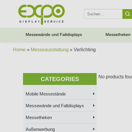
Skip
to
Suche
nach:
content
Messewände und Faltdisplays
Messetheken
Home
»
Messeausstattung
» Verlichting
No products foun
CATEGORIES
Mobile Messestände
Messewände und Faltdisplays
Messetheken
Außenwerbung