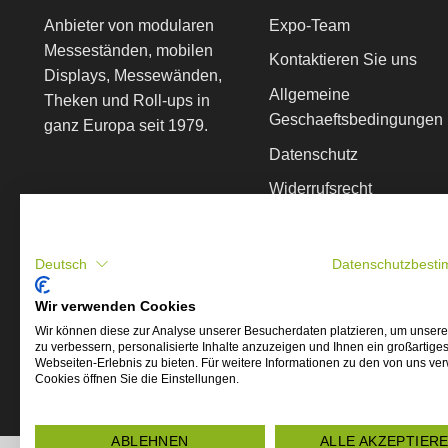
Anbieter von modularen
Expo-Team
Messeständen, mobilen
Kontaktieren Sie uns
Displays, Messewänden,
Allgemeine
Theken und Roll-ups in
Geschaeftsbedingungen
ganz Europa seit 1979.
Datenschutz
Widerrufsrecht
Impressum
Deutsch
Datenschutzbest
EINFACH UND SICHER 
Wir verwenden Cookies
Wir können diese zur Analyse unserer Besucherdaten platzieren, um unser
zu verbessern, personalisierte Inhalte anzuzeigen und Ihnen ein großartige
Webseiten-Erlebnis zu bieten. Für weitere Informationen zu den von uns v
Cookies öffnen Sie die Einstellungen.
Copyright 2026 ©
Copyright © Expo Display Service B.V. - Alle
ABLEHNEN
ALLE AKZEPTIER