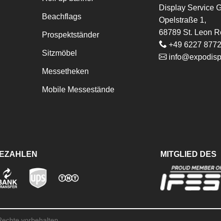
Display Service
Beachflags
Opelstraße 1,
68789 St. Leon R
Prospektständer
+49 6227 877
Sitzmöbel
info@expodisp
Messetheken
Mobile Messestände
BEZAHLEN
MITGLIED DES
 Rechte vorbehalten