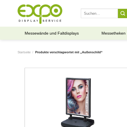
Skip
to
Suche
nach:
content
Messewände und Faltdisplays
Messetheken
Startseite
/
Produkte verschlagwortet mit „Außenschild“
Add to
wishlist