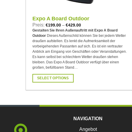
Expo A Board Outdoor
Preis:
€
199.00
–
€
429.00
Gestalten Sie Ihren Außenauftritt mit Expo A Board
Outdoor
Dieses Außenschild können Sie bei jedem Wetter
draußen aufstellen. Es lenkt die Aufmerksamkeit der
vorbeigehenden Passanten auf sich. Es ist ein vertrauter
Anblick am Eingang von Geschäften oder Veranstaltungen.
Es kann selbst bei schlechtem Wetter draußen stehen
bleiben. Das Expo A Board Outdoor verfügt über einen
großen, befüllbaren Stand…
SELECT OPTIONS
Dieses
Produkt
weist
mehrere
Varianten
NAVIGATION
auf.
Die
Angebot