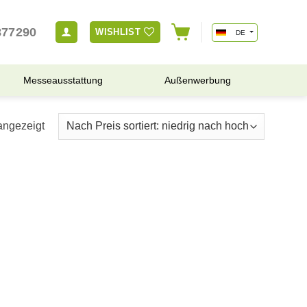
877290
WISHLIST
DE
Messeausstattung
Außenwerbung
angezeigt