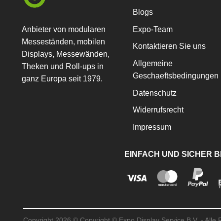
Optionen
Blogs
können
auf
Anbieter von modularen
Expo-Team
der
Messeständen, mobilen
Kontaktieren Sie uns
Produktseite
Displays, Messewänden,
gewählt
Allgemeine
Theken und Roll-ups in
werden
Geschaeftsbedingungen
ganz Europa seit 1979.
Datenschutz
Widerrufsrecht
Impressum
EINFACH UND SICHER 
Copyright 2026 ©
Copyright © Expo Display Service B.V. - Alle