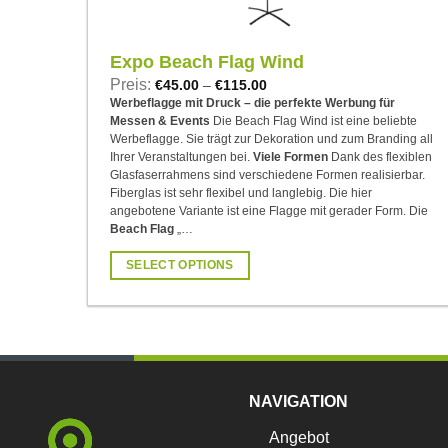
Expo Beach Flag Wind
Preis:
€
45.00
–
€
115.00
Werbeflagge mit Druck – die perfekte Werbung für
Messen & Events
Die Beach Flag Wind ist eine beliebte
Werbeflagge. Sie trägt zur Dekoration und zum Branding all
Ihrer Veranstaltungen bei.
Viele Formen
Dank des flexiblen
Glasfaserrahmens sind verschiedene Formen realisierbar.
Fiberglas ist sehr flexibel und langlebig. Die hier
angebotene Variante ist eine Flagge mit gerader Form. Die
Beach Flag
„…
SELECT OPTIONS
Dieses
Produkt
weist
mehrere
Varianten
NAVIGATION
auf.
Die
Angebot