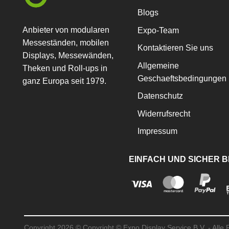
Optionen
Blogs
können
auf
Anbieter von modularen
Expo-Team
der
Messeständen, mobilen
Kontaktieren Sie uns
Produktseite
Displays, Messewänden,
gewählt
Allgemeine
Theken und Roll-ups in
werden
Geschaeftsbedingungen
ganz Europa seit 1979.
Datenschutz
Widerrufsrecht
Impressum
EINFACH UND SICHER 
Copyright 2026 ©
Copyright © Expo Display Service B.V. - Alle