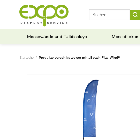
Skip
to
Suche
nach:
content
Messewände und Faltdisplays
Messetheken
Startseite
/
Produkte verschlagwortet mit „Beach Flag Wind“
Add to
wishlist