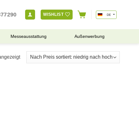
877290
WISHLIST
DE
Messeausstattung
Außenwerbung
angezeigt