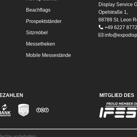
Display Service
Beachflags
Opelstraße 1,
68789 St. Leon R
Prospektständer
+49 6227 877
Sitzmöbel
info@expodisp
Messetheken
Mobile Messestände
BEZAHLEN
MITGLIED DES
 Rechte vorbehalten