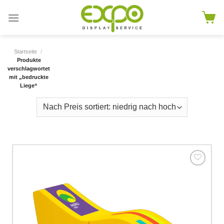
Skip
to
content
Startseite
/
Produkte
verschlagwortet
mit „bedruckte
Liege“
Add to
wishlist