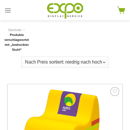
Skip
to
content
Startseite
/
Produkte
verschlagwortet
mit „bedruckter
Stuhl“
Add to
wishlist