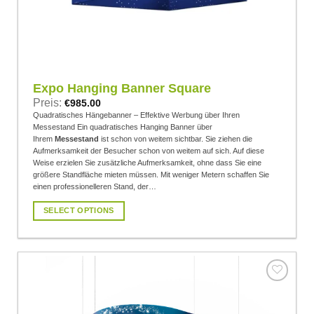
Expo Hanging Banner Square
Preis:
€
985.00
Quadratisches Hängebanner – Effektive Werbung über Ihren
Messestand Ein quadratisches Hanging Banner über
Ihrem
Messestand
ist schon von weitem sichtbar. Sie ziehen die
Aufmerksamkeit der Besucher schon von weitem auf sich. Auf diese
Weise erzielen Sie zusätzliche Aufmerksamkeit, ohne dass Sie eine
größere Standfläche mieten müssen. Mit weniger Metern schaffen Sie
einen professionelleren Stand, der…
SELECT OPTIONS
Dieses
Produkt
weist
mehrere
Varianten
auf.