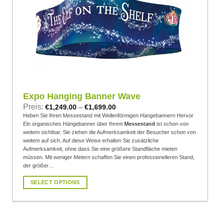
Die
Add to
wishlist
Optionen
können
auf
der
Produktseite
gewählt
werden
Expo Hanging Banner Wave
Preis:
€
1,249.00
–
€
1,699.00
Heben Sie Ihren Messestand mit Wellenförmigen Hängebannern Hervor
Ein organisches Hängebanner über Ihrem
Messestand
ist schon von
weitem sichtbar. Sie ziehen die Aufmerksamkeit der Besucher schon von
weitem auf sich. Auf diese Weise erhalten Sie zusätzliche
Aufmerksamkeit, ohne dass Sie eine größere Standfläche mieten
müssen. Mit weniger Metern schaffen Sie einen professionelleren Stand,
der größer…
SELECT OPTIONS
Dieses
Produkt
weist