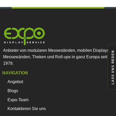
mehrere
Varianten
auf.
Die
Optionen
können
auf
der
Produktseite
Anbieter von modularen Messeständen, mobilen Displays,
gewählt
LASS UNS REDEN
Messewänden, Theken und Roll-ups in ganz Europa seit
werden
1979.
NAVIGATION
Angebot
Blogs
Expo-Team
Kontaktieren Sie uns