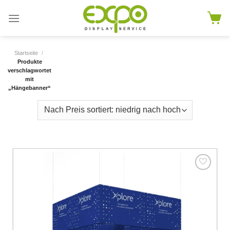
Skip
to
content
Startseite
/
Produkte
verschlagwortet
mit
„Hängebanner“
Add to
wishlist