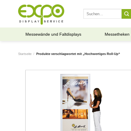
Skip
to
Suche
nach:
content
Messewände und Faltdisplays
Messetheken
Startseite
/
Produkte verschlagwortet mit „Hochwertiges Roll-Up“
Add to
wishlist