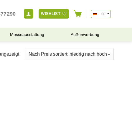
877290
WISHLIST
DE
Messeausstattung
Außenwerbung
angezeigt