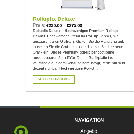
Rollupfix Deluxe
Preis:
€
230.00
–
€
275.00
Rollupfix Deluxe – Hochwertiges Premium Roll-up-
Banner.
Hochwertiges Premium-Roll-up-Banner, mit
austauschbaren Grafiken. Klicken Sie die Halterung auf,
tauschen Sie die Grafiken aus und setzen Sie Ihre neue
Grafik ein. Dieses Premium-Roll-up benötigt keine
ausklappbaren Standfüße. Da die Grafikplatte fast
vollständig aus dem Gehäuse herausragt, ist sie nur sehr
dezent sichtbar.
Hochwertiges Roll-U
…
SELECT OPTIONS
Dieses
Produkt
weist
mehrere
Varianten
NAVIGATION
auf.
Die
Angebot