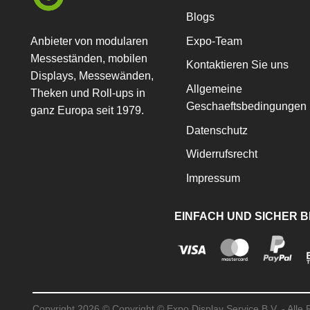
Optionen
Blogs
können
auf
Anbieter von modularen
Expo-Team
der
Messeständen, mobilen
Kontaktieren Sie uns
Produktseite
Displays, Messewänden,
gewählt
Allgemeine
Theken und Roll-ups in
werden
Geschaeftsbedingungen
ganz Europa seit 1979.
Datenschutz
Widerrufsrecht
Impressum
EINFACH UND SICHER 
Copyright 2026 ©
Copyright © Expo Display Service B.V. - Alle