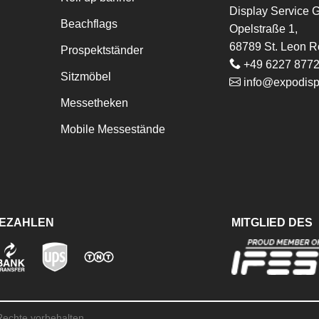
Display Service
Beachflags
Opelstraße 1,
68789 St. Leon R
Prospektständer
+49 6227 877
Sitzmöbel
info@expodisp
Messetheken
Mobile Messestände
BEZAHLEN
MITGLIED DES
 Rechte vorbehalten