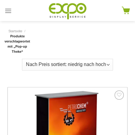
Skip
to
content
Startseite
/
Produkte
verschlagwortet
mit „Pop-up
Theke“
Add to
wishlist