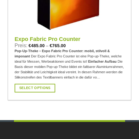
Expo Fabric Pro Counter
Preis:
€
485.00
–
€
765.00
Pop-Up-Theke – Expo Fabric Pro Counter: mobil, stilvoll &
imposant
Der Expo Fabric Pro Counter ist eine Pop-up-Theke, welche
ideal für Messen, Werbeaktionen und Events ist!
Einfacher Aufbau
Die
Basis dieser mobilen Pop-up-Theke bildet ein faltbarer Aluminiumrahmen,
der Stabilität und Leichtigkeit ideal vereint. In diesen Rahmen werden die
Silikonstreifen des Textilbanners einfach in die dafür vo…
SELECT OPTIONS
Dieses
Produkt
weist
mehrere
Varianten
auf.
Die