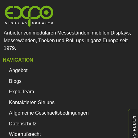
Optionen
können
auf
der
Produktseite
Anbieter von modularen Messeständen, mobilen Displays,
gewählt
Messewänden, Theken und Roll-ups in ganz Europa seit
werden
1979.
NAVIGATION
Angebot
Blogs
Expo-Team
Kontaktieren Sie uns
Allgemeine Geschaeftsbedingungen
LASS UNS REDEN
Datenschutz
Widerrufsrecht