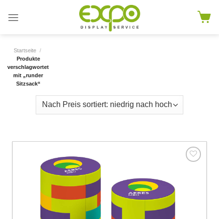
Skip
to
content
Startseite
/
Produkte
verschlagwortet
mit „runder
Sitzsack“
Add to
wishlist