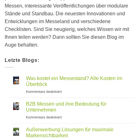
Messen, interessante Veröffentlichungen über modulare
Stände und Standbau. Die neuesten Innovationen und
Entwicklungen im Messeland und verschiedene
Checklisten. Sind Sie neugierig, welches Wissen wir mit
Ihnen teilen werden? Dann sollten Sie diesen Blog im
Auge behalten.
Letzte Blogs:
Was kostet ein Messestand? Alle Kosten im
Überblick
für
Kommentare deaktiviert
Was
kostet
B2B Messen und ihre Bedeutung für
ein
Unternehmen
Messestand?
für
Kommentare deaktiviert
Alle
B2B
Kosten
Messen
im
Außenwerbung Lösungen für maximale
und
Überblick
Markensichtbarkeit
ihre