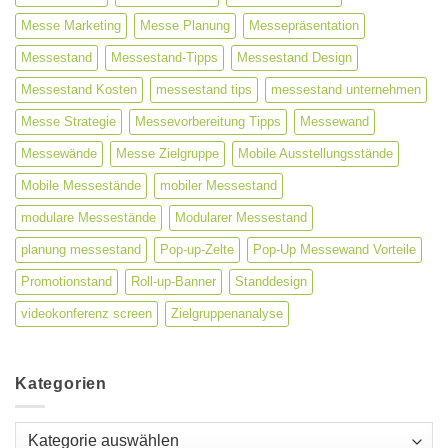
Messe Marketing
Messe Planung
Messepräsentation
Messestand
Messestand-Tipps
Messestand Design
Messestand Kosten
messestand tips
messestand unternehmen
Messe Strategie
Messevorbereitung Tipps
Messewand
Messewände
Messe Zielgruppe
Mobile Ausstellungsstände
Mobile Messestände
mobiler Messestand
modulare Messestände
Modularer Messestand
planung messestand
Pop-up-Zelte
Pop-Up Messewand Vorteile
Promotionstand
Roll-up-Banner
Standdesign
videokonferenz screen
Zielgruppenanalyse
Kategorien
Kategorien