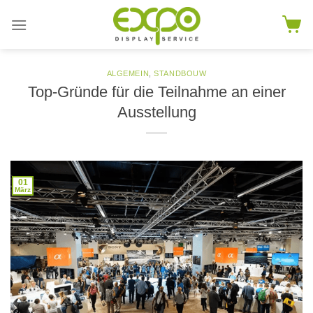
Skip
to
content
ALGEMEIN
,
STANDBOUW
Top-Gründe für die Teilnahme an einer
Ausstellung
01
März