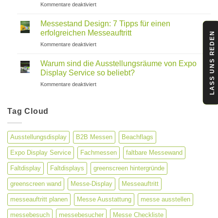
für
Kommentare deaktiviert
Bedeutung
Außenwerbung
für
Lösungen
Unternehmen
Messestand Design: 7 Tipps für einen
für
erfolgreichen Messeauftritt
LASS UNS REDEN
maximale
für
Kommentare deaktiviert
Markensichtbarkeit
Messestand
Design:
Warum sind die Ausstellungsräume von Expo
7
Display Service so beliebt?
Tipps
für
Kommentare deaktiviert
für
Warum
einen
sind
erfolgreichen
die
Tag Cloud
Messeauftritt
Ausstellungsräume
von
Expo
Ausstellungsdisplay
B2B Messen
Beachflags
Display
Service
Expo Display Service
Fachmessen
faltbare Messewand
so
beliebt?
Faltdisplay
Faltdisplays
greenscreen hintergründe
greenscreen wand
Messe-Display
Messeauftritt
messeauftritt planen
Messe Ausstattung
messe ausstellen
messebesuch
messebesucher
Messe Checkliste