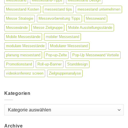
Messestand
Messestand-Tipps
Messestand Design
Messestand Kosten
messestand tips
messestand unternehmen
Messe Strategie
Messevorbereitung Tipps
Messewand
Messewände
Messe Zielgruppe
Mobile Ausstellungsstände
Mobile Messestände
mobiler Messestand
modulare Messestände
Modularer Messestand
planung messestand
Pop-up-Zelte
Pop-Up Messewand Vorteile
Promotionstand
Roll-up-Banner
Standdesign
videokonferenz screen
Zielgruppenanalyse
Kategorien
Kategorien
Archive