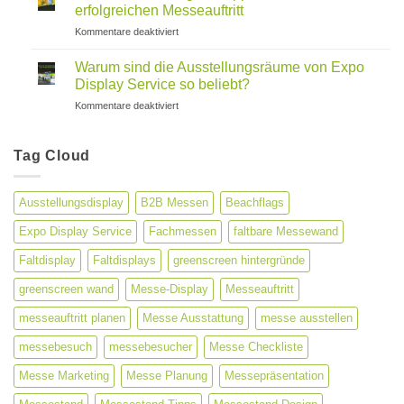
für
erfolgreichen Messeauftritt
maximale
für
Kommentare deaktiviert
Markensichtbarkeit
Messestand
Design:
Warum sind die Ausstellungsräume von Expo
7
Display Service so beliebt?
Tipps
für
Kommentare deaktiviert
für
Warum
einen
sind
erfolgreichen
die
Tag Cloud
Messeauftritt
Ausstellungsräume
von
Expo
Ausstellungsdisplay
B2B Messen
Beachflags
Display
Service
Expo Display Service
Fachmessen
faltbare Messewand
so
beliebt?
Faltdisplay
Faltdisplays
greenscreen hintergründe
greenscreen wand
Messe-Display
Messeauftritt
messeauftritt planen
Messe Ausstattung
messe ausstellen
messebesuch
messebesucher
Messe Checkliste
Messe Marketing
Messe Planung
Messepräsentation