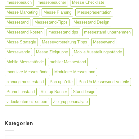
messebesuch
messebesucher
Messe Checkliste
Messe Marketing
Messe Planung
Messepräsentation
Messestand
Messestand-Tipps
Messestand Design
Messestand Kosten
messestand tips
messestand unternehmen
Messe Strategie
Messevorbereitung Tipps
Messewand
Messewände
Messe Zielgruppe
Mobile Ausstellungsstände
Mobile Messestände
mobiler Messestand
modulare Messestände
Modularer Messestand
planung messestand
Pop-up-Zelte
Pop-Up Messewand Vorteile
Promotionstand
Roll-up-Banner
Standdesign
videokonferenz screen
Zielgruppenanalyse
Kategorien
Kategorien