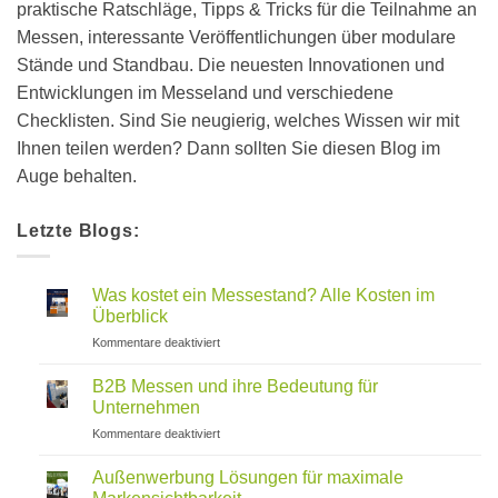
praktische Ratschläge, Tipps & Tricks für die Teilnahme an
Messen, interessante Veröffentlichungen über modulare
Stände und Standbau. Die neuesten Innovationen und
Entwicklungen im Messeland und verschiedene
Checklisten. Sind Sie neugierig, welches Wissen wir mit
Ihnen teilen werden? Dann sollten Sie diesen Blog im
Auge behalten.
Letzte Blogs:
Was kostet ein Messestand? Alle Kosten im
Überblick
für
Kommentare deaktiviert
Was
kostet
B2B Messen und ihre Bedeutung für
ein
Unternehmen
Messestand?
für
Kommentare deaktiviert
Alle
B2B
Kosten
Messen
im
Außenwerbung Lösungen für maximale
und
Überblick