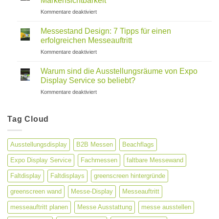
Markensichtbarkeit
ihre
für
Kommentare deaktiviert
Bedeutung
Außenwerbung
für
Lösungen
Unternehmen
Messestand Design: 7 Tipps für einen
für
erfolgreichen Messeauftritt
maximale
für
Kommentare deaktiviert
Markensichtbarkeit
Messestand
Design:
Warum sind die Ausstellungsräume von Expo
7
Display Service so beliebt?
Tipps
für
Kommentare deaktiviert
für
Warum
einen
sind
erfolgreichen
die
Tag Cloud
Messeauftritt
Ausstellungsräume
von
Expo
Ausstellungsdisplay
B2B Messen
Beachflags
Display
Service
Expo Display Service
Fachmessen
faltbare Messewand
so
beliebt?
Faltdisplay
Faltdisplays
greenscreen hintergründe
greenscreen wand
Messe-Display
Messeauftritt
messeauftritt planen
Messe Ausstattung
messe ausstellen