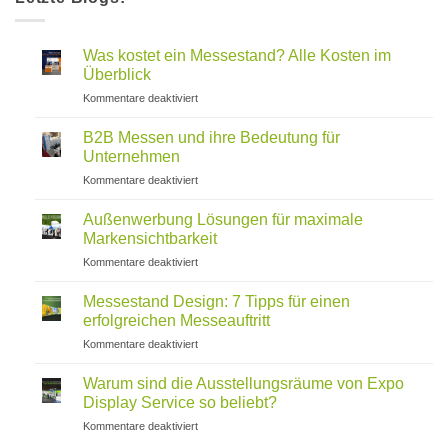
Was kostet ein Messestand? Alle Kosten im
Überblick
für
Kommentare deaktiviert
Was
kostet
B2B Messen und ihre Bedeutung für
ein
Unternehmen
Messestand?
für
Kommentare deaktiviert
Alle
B2B
Kosten
Messen
im
Außenwerbung Lösungen für maximale
und
Überblick
Markensichtbarkeit
ihre
für
Kommentare deaktiviert
Bedeutung
Außenwerbung
für
Lösungen
Unternehmen
Messestand Design: 7 Tipps für einen
für
erfolgreichen Messeauftritt
maximale
für
Kommentare deaktiviert
Markensichtbarkeit
Messestand
Design:
Warum sind die Ausstellungsräume von Expo
7
Display Service so beliebt?
Tipps
für
Kommentare deaktiviert
für
Warum
einen