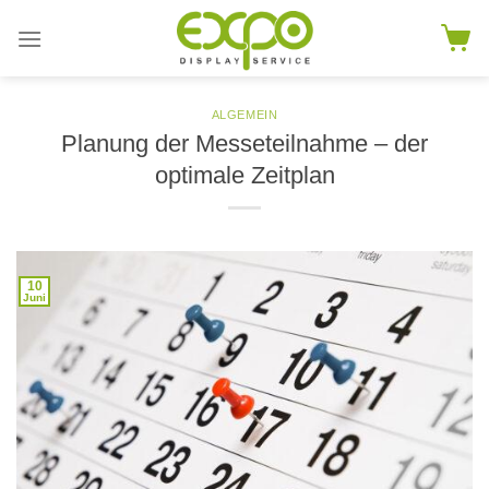
Skip
to
content
ALGEMEIN
Planung der Messeteilnahme – der
optimale Zeitplan
10
Juni