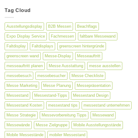
sind
erfolgreichen
die
Tag Cloud
Messeauftritt
Ausstellungsräume
von
Expo
Ausstellungsdisplay
B2B Messen
Beachflags
Display
Service
Expo Display Service
Fachmessen
faltbare Messewand
so
beliebt?
Faltdisplay
Faltdisplays
greenscreen hintergründe
greenscreen wand
Messe-Display
Messeauftritt
messeauftritt planen
Messe Ausstattung
messe ausstellen
messebesuch
messebesucher
Messe Checkliste
Messe Marketing
Messe Planung
Messepräsentation
Messestand
Messestand-Tipps
Messestand Design
Messestand Kosten
messestand tips
messestand unternehmen
Messe Strategie
Messevorbereitung Tipps
Messewand
Messewände
Messe Zielgruppe
Mobile Ausstellungsstände
Mobile Messestände
mobiler Messestand