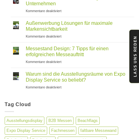
ein
Unternehmen
Messestand?
für
Kommentare deaktiviert
Alle
B2B
Kosten
Messen
im
Außenwerbung Lösungen für maximale
und
Überblick
Markensichtbarkeit
ihre
für
Kommentare deaktiviert
Bedeutung
LASS UNS REDEN
Außenwerbung
für
Lösungen
Unternehmen
Messestand Design: 7 Tipps für einen
für
erfolgreichen Messeauftritt
maximale
für
Kommentare deaktiviert
Markensichtbarkeit
Messestand
Design:
Warum sind die Ausstellungsräume von Expo
7
Display Service so beliebt?
Tipps
für
Kommentare deaktiviert
für
Warum
einen
sind
erfolgreichen
die
Tag Cloud
Messeauftritt
Ausstellungsräume
von
Expo
Ausstellungsdisplay
B2B Messen
Beachflags
Display
Service
Expo Display Service
Fachmessen
faltbare Messewand
so