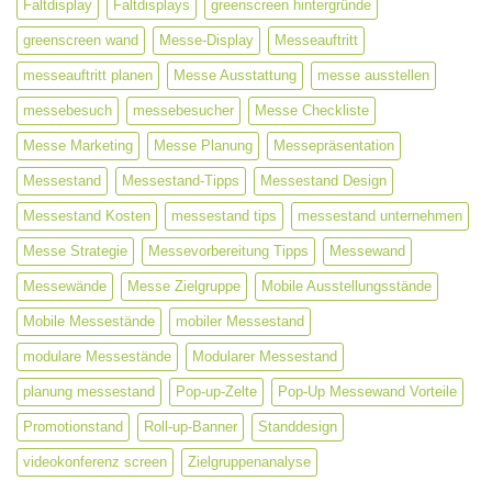
beliebt?
Faltdisplay
Faltdisplays
greenscreen hintergründe
greenscreen wand
Messe-Display
Messeauftritt
messeauftritt planen
Messe Ausstattung
messe ausstellen
messebesuch
messebesucher
Messe Checkliste
Messe Marketing
Messe Planung
Messepräsentation
Messestand
Messestand-Tipps
Messestand Design
Messestand Kosten
messestand tips
messestand unternehmen
Messe Strategie
Messevorbereitung Tipps
Messewand
Messewände
Messe Zielgruppe
Mobile Ausstellungsstände
Mobile Messestände
mobiler Messestand
modulare Messestände
Modularer Messestand
planung messestand
Pop-up-Zelte
Pop-Up Messewand Vorteile
Promotionstand
Roll-up-Banner
Standdesign
videokonferenz screen
Zielgruppenanalyse