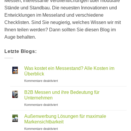
Messen, interessante Veröffentlichungen über modulare
Stände und Standbau. Die neuesten Innovationen und
Entwicklungen im Messeland und verschiedene
Checklisten. Sind Sie neugierig, welches Wissen wir mit
Ihnen teilen werden? Dann sollten Sie diesen Blog im
Auge behalten.
Letzte Blogs:
Was kostet ein Messestand? Alle Kosten im
Überblick
für
Kommentare deaktiviert
Was
kostet
B2B Messen und ihre Bedeutung für
ein
Unternehmen
Messestand?
für
Kommentare deaktiviert
Alle
B2B
Kosten
Messen
im
Außenwerbung Lösungen für maximale
und
Überblick
Markensichtbarkeit
ihre
für
Kommentare deaktiviert
Bedeutung