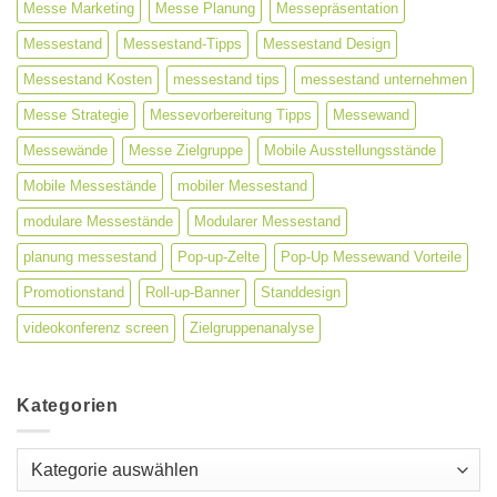
Messe Marketing
Messe Planung
Messepräsentation
Messestand
Messestand-Tipps
Messestand Design
Messestand Kosten
messestand tips
messestand unternehmen
Messe Strategie
Messevorbereitung Tipps
Messewand
Messewände
Messe Zielgruppe
Mobile Ausstellungsstände
Mobile Messestände
mobiler Messestand
modulare Messestände
Modularer Messestand
planung messestand
Pop-up-Zelte
Pop-Up Messewand Vorteile
Promotionstand
Roll-up-Banner
Standdesign
videokonferenz screen
Zielgruppenanalyse
Kategorien
Kategorien