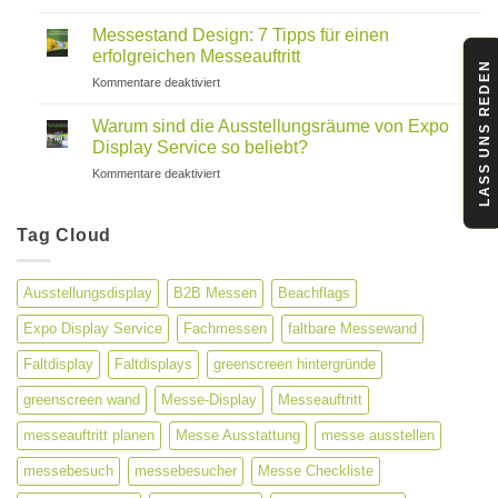
Außenwerbung
für
Lösungen
Unternehmen
Messestand Design: 7 Tipps für einen
für
erfolgreichen Messeauftritt
LASS UNS REDEN
maximale
für
Kommentare deaktiviert
Markensichtbarkeit
Messestand
Design:
Warum sind die Ausstellungsräume von Expo
7
Display Service so beliebt?
Tipps
für
Kommentare deaktiviert
für
Warum
einen
sind
erfolgreichen
die
Tag Cloud
Messeauftritt
Ausstellungsräume
von
Expo
Ausstellungsdisplay
B2B Messen
Beachflags
Display
Service
Expo Display Service
Fachmessen
faltbare Messewand
so
beliebt?
Faltdisplay
Faltdisplays
greenscreen hintergründe
greenscreen wand
Messe-Display
Messeauftritt
messeauftritt planen
Messe Ausstattung
messe ausstellen
messebesuch
messebesucher
Messe Checkliste