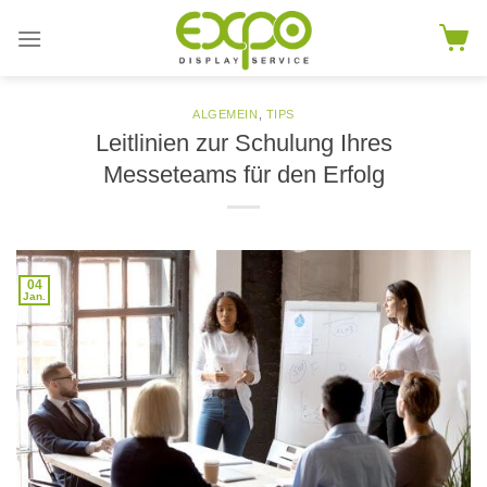
Skip
to
content
ALGEMEIN
,
TIPS
Leitlinien zur Schulung Ihres
Messeteams für den Erfolg
04
Jan.